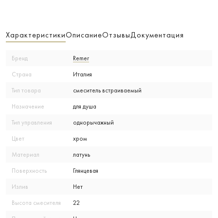
Характеристики
Описание
Отзывы
Документация
Бренд
Remer
Страна
Италия
Тип товара
смеситель встраиваемый
Назначение
для душа
Тип управления
однорычажный
Цвет
хром
Материал
латунь
Поверхность
Глянцевая
Излив
Нет
Высота смесителя
22