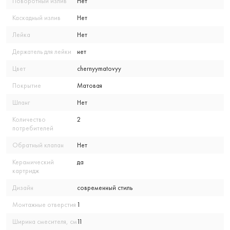
Поворотный излив
Нет
Каскадный излив
Нет
Лейка
Нет
Держатель для лейки
нет
Цвет
chernyymatovyy
Покрытие
Матовая
Шланг
Нет
Количество
2
потребителей
Обратный клапан
Нет
Керамический
да
картридж
Дизайн
современный стиль
Монтажные отверстия
1
Ширина смесителя, см
11