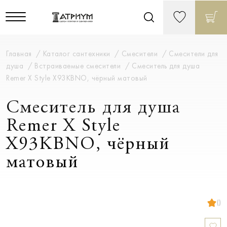
Главная
Каталог сантехники
Смесители
Смесители для
душа
Встраиваемые смесители
Смеситель для душа
Remer X Style X93KBNO, чёрный матовый
Смеситель для душа
Remer X Style
X93KBNO, чёрный
матовый
()