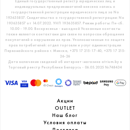
Единый государственный регистр
юридических лиц и
индивидуальных предпринимателей внесена запись о
государственной регистрации юридического лица за No
193635857.
Свидетельство о государственной регистрации: No
193635857 от 14.07.2022. УНП 193635857.
Режим работы: Пн-сб.
10.00 - 19.00. Воскресенье - выходной
Указанные контакты
также являются контактами для связи по вопросам обращения
покупателей о нарушении их прав.
Уполномоченные по защите
прав потребителей: отдел торговли и услуг администрации
Первомайского района г. Минска,
+375 17 215-17-40, +375 17 215-
26-26
Дата включения сведений об интернет-магазине atrium.by в
Торговый реестр Республики Беларусь - 06.05.2025 №748434
Акции
OUTLET
Наш блог
Условия оплаты
Доставка