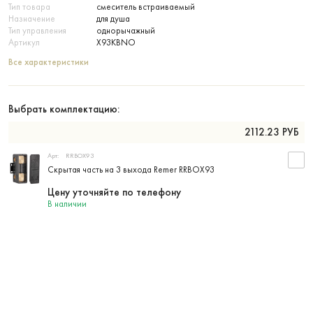
Тип товара
смеситель встраиваемый
Назначение
для душа
Тип управления
однорычажный
Артикул
X93KBNO
Все характеристики
Выбрать комплектацию:
2112.23
РУБ
Арт:
RRBOX93
Скрытая часть на 3 выхода Remer RRBOX93
Цену уточняйте по телефону
В наличии