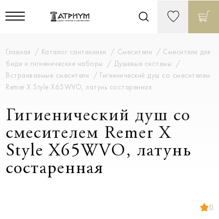
Главная
Каталог сантехники
Смесители
Смесители для
биде и гигиенические наборы
Душевые системы
Встраиваемые смесители
Гигиенический душ со смесителем
Remer X Style X65WVO, латунь состаренная
Гигиенический душ со
смесителем Remer X
Style X65WVO, латунь
состаренная
()