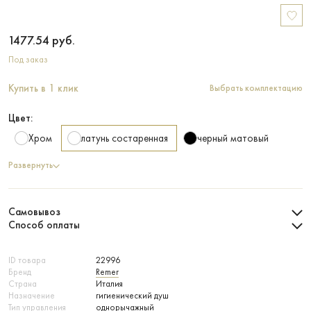
1477.54
руб.
Под заказ
Купить в 1 клик
Выбрать комплектацию
Цвет:
Хром
латунь состаренная
черный матовый
Развернуть
Самовывоз
Способ оплаты
ID товара
22996
Бренд
Remer
Страна
Италия
Назначение
гигиенический душ
Тип управления
однорычажный