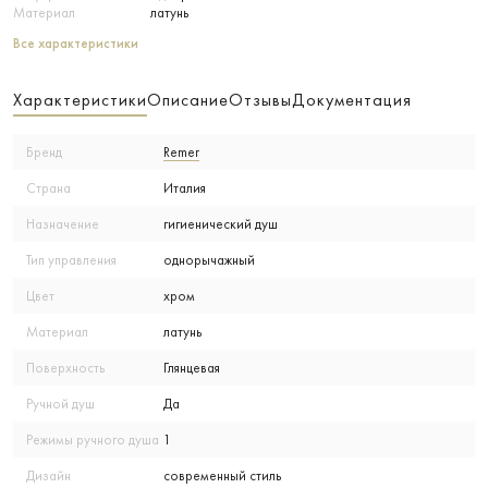
Материал
латунь
Все характеристики
Характеристики
Описание
Отзывы
Документация
Бренд
Remer
Страна
Италия
Назначение
гигиенический душ
Тип управления
однорычажный
Цвет
хром
Материал
латунь
Поверхность
Глянцевая
Ручной душ
Да
Режимы ручного душа
1
Дизайн
современный стиль