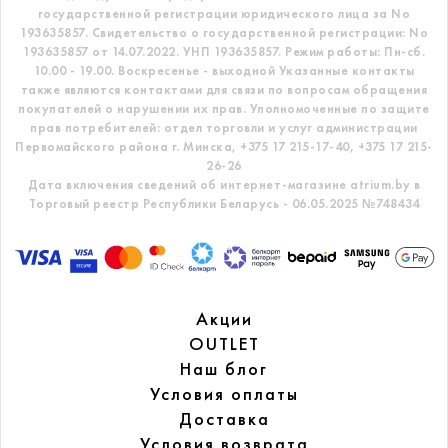
государственной регистрации юридического лица за No
193635857.
Свидетельство о государственной регистрации: No
193635857 от 14.07.2022. УНП 193635857.
Режим работы: Пн-сб.
10.00 - 19.00. Воскресенье - выходной
Указанные контакты
также являются контактами для связи по вопросам обращения
покупателей о нарушении их прав.
Уполномоченные по защите
прав потребителей: отдел торговли и услуг администрации
Первомайского района г. Минска,
+375 17 215-17-40, +375 17 215-
26-26
Дата включения сведений об интернет-магазине atrium.by в
Торговый реестр Республики Беларусь - 06.05.2025 №748434
Акции
OUTLET
Наш блог
Условия оплаты
Доставка
Условия возврата