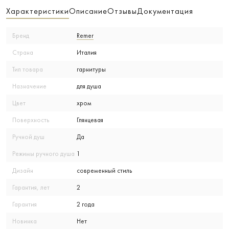
Характеристики
Описание
Отзывы
Документация
Бренд
Remer
Страна
Италия
Тип товара
гарнитуры
Назначение
для душа
Цвет
хром
Поверхность
Глянцевая
Ручной душ
Да
Режимы ручного душа
1
Дизайн
современный стиль
Гарантия, лет
2
Гарантия
2 года
Новинка
Нет