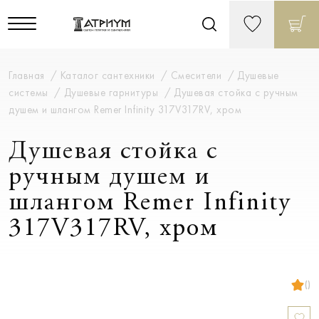
Главная
Каталог сантехники
Смесители
Душевые
системы
Душевые гарнитуры
Душевая стойка с ручным
душем и шлангом Remer Infinity 317V317RV, хром
Душевая стойка с
ручным душем и
шлангом Remer Infinity
317V317RV, хром
()