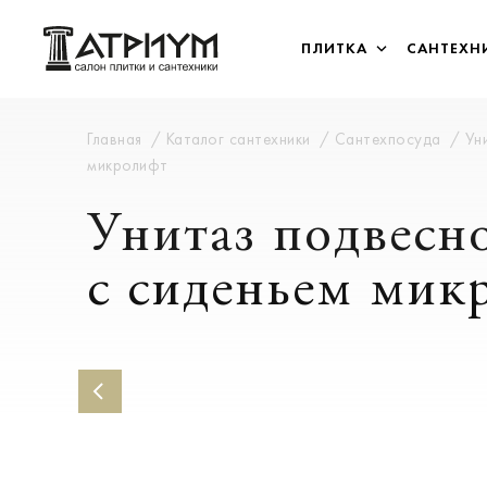
ПЛИТКА
САНТЕХН
Главная
Каталог сантехники
Сантехпосуда
Ун
микролифт
Унитаз подвесн
c сиденьем мик