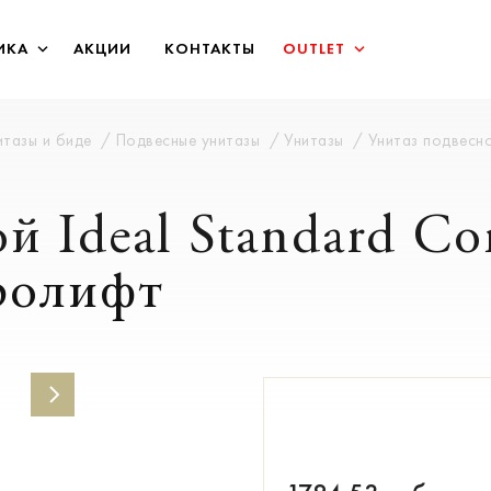
ИКА
АКЦИИ
КОНТАКТЫ
OUTLET
итазы и биде
Подвесные унитазы
Унитазы
Унитаз подвесно
ой Ideal Standard C
ролифт