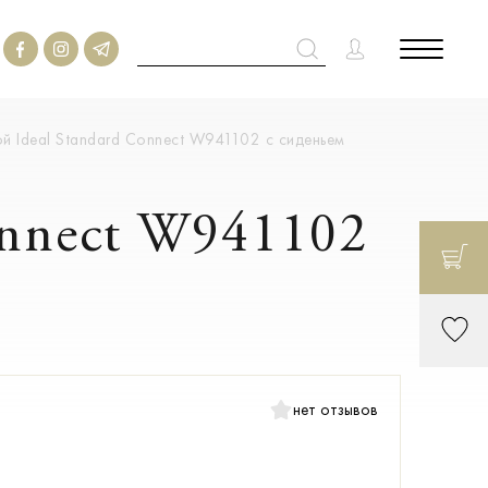
й Ideal Standard Connect W941102 c сиденьем
onnect W941102
нет отзывов