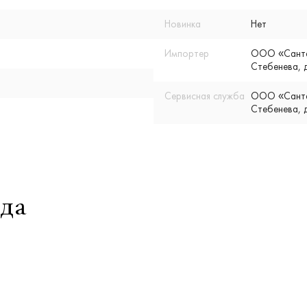
Новинка
Нет
Импортер
ООО «Сантех
Стебенева, д
Сервисная служба
ООО «Сантех
Стебенева, д
да