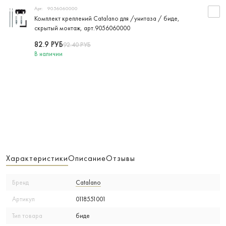
Арт:
9056060000
Комплект креплений Catalano для /унитаза / биде,
скрытый монтаж, арт.9056060000
82.9
РУБ
92.40
РУБ
В наличии
Характеристики
Описание
Отзывы
Бренд
Catalano
Артикул
0118551001
Тип товара
биде