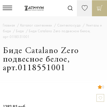
Главная
Каталог сантехники
Сантехпосуда
Унитазы и
биде
Биде
Биде Catalano Zero подвесное белое,
арт.0118551001
Биде Catalano Zero
подвесное белое,
арт.0118551001
()
1382.85
руб.