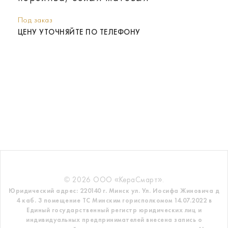
Под заказ
ЦЕНУ УТОЧНЯЙТЕ ПО ТЕЛЕФОНУ
© 2026 ООО «КераСмарт».
Юридический адрес: 220140 г. Минск ул. Ул. Иосифа Жиновича д
4 каб. 3 помещение ТС
Минским горисполкомом 14.07.2022 в
Единый государственный регистр
юридических лиц и
индивидуальных предпринимателей внесена запись о