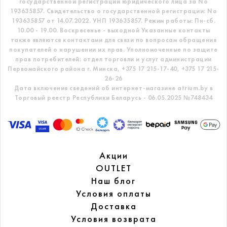
государственной регистрации юридического лица за No
193635857.
Свидетельство о государственной регистрации: No
193635857 от 14.07.2022. УНП 193635857.
Режим работы: Пн-сб.
10.00 - 19.00. Воскресенье - выходной
Указанные контакты
также являются контактами для связи по вопросам обращения
покупателей о нарушении их прав.
Уполномоченные по защите
прав потребителей: отдел торговли и услуг администрации
Первомайского района г. Минска,
+375 17 215-17-40, +375 17 215-
26-26
Дата включения сведений об интернет-магазине atrium.by в
Торговый реестр Республики Беларусь - 06.05.2025 №748434
Акции
OUTLET
Наш блог
Условия оплаты
Доставка
Условия возврата