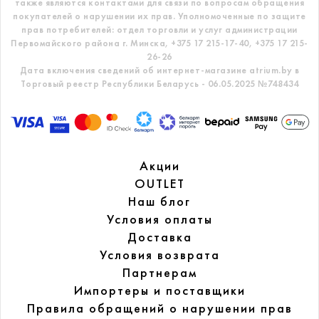
также являются контактами для связи по вопросам обращения
покупателей о нарушении их прав.
Уполномоченные по защите
прав потребителей: отдел торговли и услуг администрации
Первомайского района г. Минска,
+375 17 215-17-40, +375 17 215-
26-26
Дата включения сведений об интернет-магазине atrium.by в
Торговый реестр Республики Беларусь - 06.05.2025 №748434
Акции
OUTLET
Наш блог
Условия оплаты
Доставка
Условия возврата
Партнерам
Импортеры и поставщики
Правила обращений
о нарушении прав