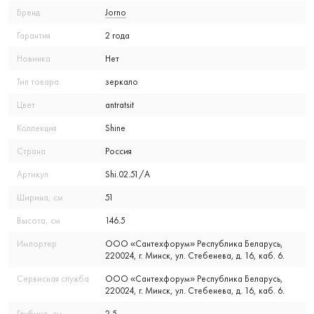
Бренд
Jorno
Гарантия
2 года
Новинка
Нет
Тип товара
зеркало
Цвет
antratsit
Коллекция
Shine
Страна
Россия
Артикул
Shi.02.51/A
Ширина, см
51
Высота, см
146.5
Импортер
ООО «Сантехфорум» Республика Беларусь,
220024, г. Минск, ул. Стебенева, д. 16, каб. 6.
Сервисная служба
ООО «Сантехфорум» Республика Беларусь,
220024, г. Минск, ул. Стебенева, д. 16, каб. 6.
Глубина, см
2.5