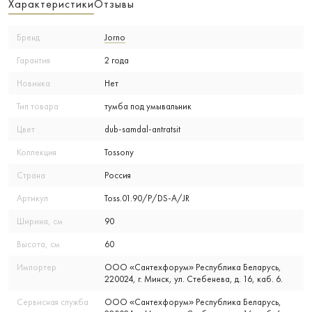
Характеристики
Отзывы
Бренд
Jorno
Гарантия
2 года
Новинка
Нет
Тип товара
тумба под умывальник
Цвет
dub-samdal-antratsit
Коллекция
Tossony
Страна
Россия
Артикул
Toss.01.90/P/DS-A/JR
Ширина, см
90
Высота, см
60
Импортер
ООО «Сантехфорум» Республика Беларусь,
220024, г. Минск, ул. Стебенева, д. 16, каб. 6.
Сервисная служба
ООО «Сантехфорум» Республика Беларусь,