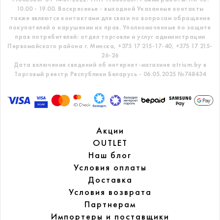
10.00 - 19.00. Воскресенье - выходной
Указанные контакты
также являются контактами для связи по вопросам обращения
покупателей о нарушении их прав.
Уполномоченные по защите
прав потребителей: отдел торговли и услуг администрации
Первомайского района г. Минска,
+375 17 215-17-40, +375 17 215-
26-26
Дата включения сведений об интернет-магазине atrium.by в
Торговый реестр Республики Беларусь - 06.05.2025 №748434
Акции
OUTLET
Наш блог
Условия оплаты
Доставка
Условия возврата
Партнерам
Импортеры и поставщики