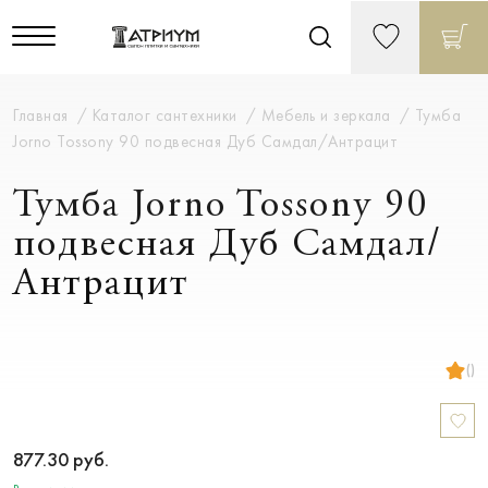
Главная
Каталог сантехники
Мебель и зеркала
Тумба
Jorno Tossony 90 подвесная Дуб Самдал/Антрацит
Тумба Jorno Tossony 90
подвесная Дуб Самдал/
Антрацит
()
877.30
руб.