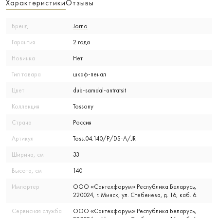
Характеристики
Отзывы
Бренд
Jorno
Гарантия
2 года
Новинка
Нет
Тип товара
шкаф-пенал
Цвет
dub-samdal-antratsit
Коллекция
Tossony
Страна
Россия
Артикул
Toss.04.140/P/DS-A/JR
Ширина, см
33
Высота, см
140
Импортер
ООО «Сантехфорум» Республика Беларусь,
220024, г. Минск, ул. Стебенева, д. 16, каб. 6.
Сервисная служба
ООО «Сантехфорум» Республика Беларусь,