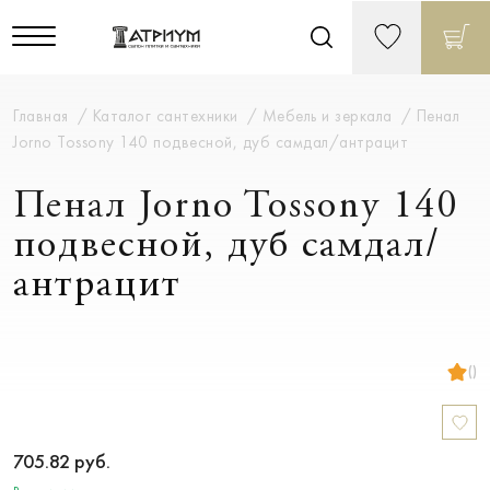
Главная
Каталог сантехники
Мебель и зеркала
Пенал
Jorno Tossony 140 подвесной, дуб самдал/антрацит
Пенал Jorno Tossony 140
подвесной, дуб самдал/
антрацит
()
705.82
руб.