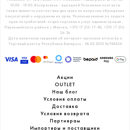
10.00 - 19.00. Воскресенье - выходной
Указанные контакты
также являются контактами для связи по вопросам обращения
покупателей о нарушении их прав.
Уполномоченные по защите
прав потребителей: отдел торговли и услуг администрации
Первомайского района г. Минска,
+375 17 215-17-40, +375 17 215-
26-26
Дата включения сведений об интернет-магазине atrium.by в
Торговый реестр Республики Беларусь - 06.05.2025 №748434
Акции
OUTLET
Наш блог
Условия оплаты
Доставка
Условия возврата
Партнерам
Импортеры и поставщики