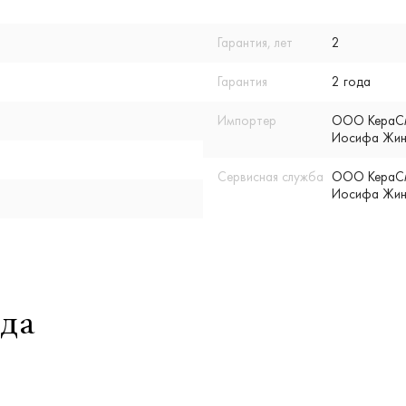
Гарантия, лет
2
Гарантия
2 года
Импортер
ООО КераСмар
Иосифа Жино
Сервисная служба
ООО КераСмар
Иосифа Жино
да