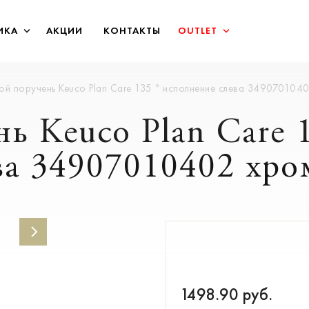
ИКА
АКЦИИ
КОНТАКТЫ
OUTLET
ой поручень Keuco Plan Care 135 ° исполнение слева 349070104
ь Keuco Plan Care 
ва 34907010402 хро
1498.90
руб.