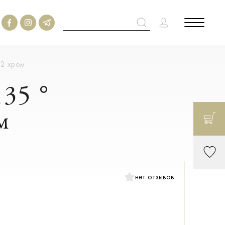
02 хром
135 °
м
нет отзывов