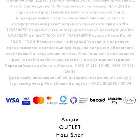
Юридический адрес: 220140 г. Минск ул. Ул. Иосифа Жиновича д
4 каб. 3 помещение ТС
Минским горисполкомом 14.07.2022 в
Единый государственный регистр
юридических лиц и
индивидуальных предпринимателей внесена запись о
государственной регистрации юридического лица за No
193635857.
Свидетельство о государственной регистрации: No
193635857 от 14.07.2022. УНП 193635857.
Режим работы: Пн-сб.
10.00 - 19.00. Воскресенье - выходной
Указанные контакты
также являются контактами для связи по вопросам обращения
покупателей о нарушении их прав.
Уполномоченные по защите
прав потребителей: отдел торговли и услуг администрации
Первомайского района г. Минска,
+375 17 215-17-40, +375 17 215-
26-26
Дата включения сведений об интернет-магазине atrium.by в
Торговый реестр Республики Беларусь - 06.05.2025 №748434
Акции
OUTLET
Наш блог