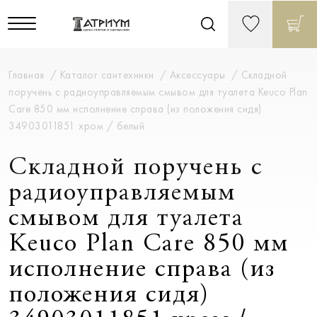
Главная
Каталог сантехники
Аксессуары
Складной
поручень c радиоуправляемым смывом для туалета Keuco Plan
Care 850 мм исполнение справа (из положения сидя)
34903011851 хром / белый
Складной поручень c
радиоуправляемым
смывом для туалета
Keuco Plan Care 850 мм
исполнение справа (из
положения сидя)