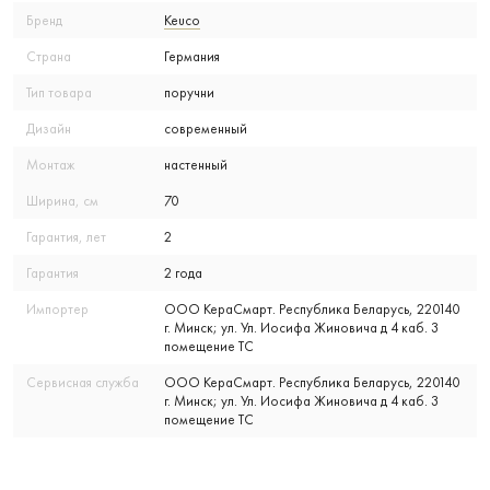
Бренд
Keuco
Страна
Германия
Тип товара
поручни
Дизайн
современный
Монтаж
настенный
Ширина, см
70
Гарантия, лет
2
Гарантия
2 года
Импортер
ООО КераСмарт. Республика Беларусь, 220140
г. Минск; ул. Ул. Иосифа Жиновича д 4 каб. 3
помещение ТС
Сервисная служба
ООО КераСмарт. Республика Беларусь, 220140
г. Минск; ул. Ул. Иосифа Жиновича д 4 каб. 3
помещение ТС