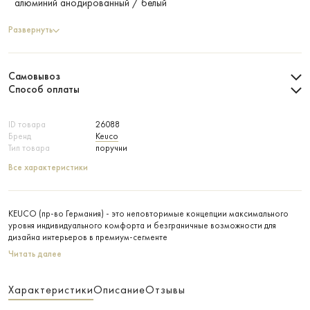
алюминий анодированный / белый
Развернуть
Самовывоз
Способ оплаты
ID товара
26088
Бренд
Keuco
Тип товара
поручни
Все характеристики
KEUCO (пр-во Германия) - это неповторимые концепции максимального
уровня индивидуального комфорта и безграничные возможности для
дизайна интерьеров в премиум-сегменте
Читать далее
Характеристики
Описание
Отзывы