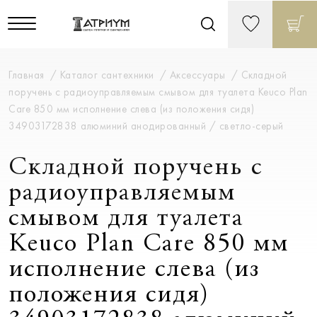
Главная
Каталог сантехники
Аксессуары
Складной
поручень c радиоуправляемым смывом для туалета Keuco Plan
Care 850 мм исполнение слева (из положения сидя)
34903172838 алюминий анодированный / светло-серый
Складной поручень c
радиоуправляемым
смывом для туалета
Keuco Plan Care 850 мм
исполнение слева (из
положения сидя)