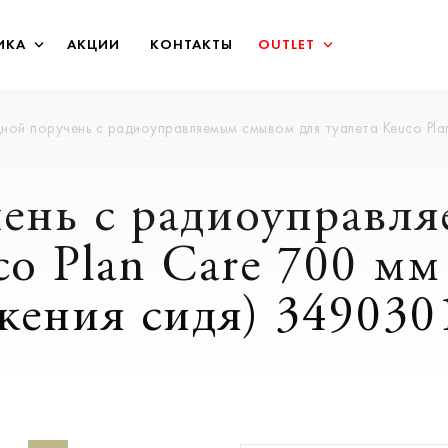
ИКА
АКЦИИ
КОНТАКТЫ
OUTLET
ной поручень c радиоуправляемым смывом для туалета Keuco Plan
ень c радиоуправл
co Plan Care 700 м
жения сидя) 349030