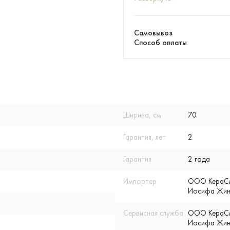
Самовывоз
Способ оплаты
Ширина, см
70
Гарантия, лет
2
Гарантия
2 года
Импортер
ООО КераСмар
Иосифа Жино
Сервисная служба
ООО КераСмар
Иосифа Жино