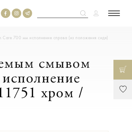
 Care 700 мм исполнение справа (из положения сидя)
яемым смывом
м исполнение
11751 хром /