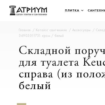
ПЛИТКА
САНТЕХН
Главная
Каталог сантехники
Аксессуары
Склад
34903011751 хром / белый
Складной поруч
для туалета Keu
справа (из поло
белый