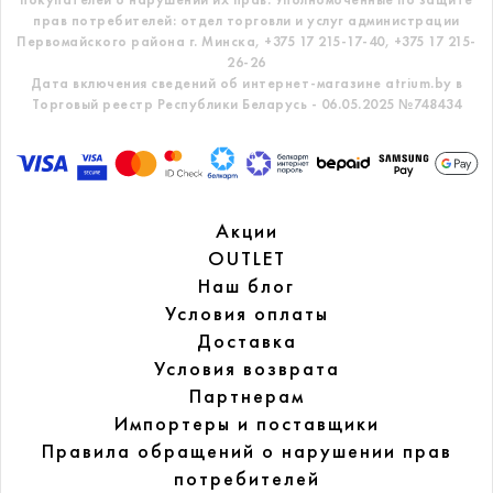
прав потребителей: отдел торговли и услуг администрации
Первомайского района г. Минска,
+375 17 215-17-40, +375 17 215-
26-26
Дата включения сведений об интернет-магазине atrium.by в
Торговый реестр Республики Беларусь - 06.05.2025 №748434
Акции
OUTLET
Наш блог
Условия оплаты
Доставка
Условия возврата
Партнерам
Импортеры и поставщики
Правила обращений
о нарушении прав
потребителей