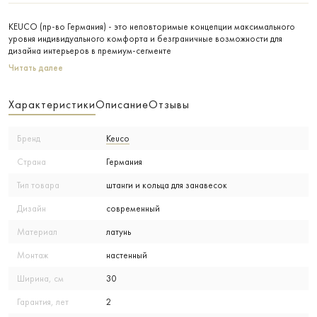
KEUCO (пр-во Германия) - это неповторимые концепции максимального
уровня индивидуального комфорта и безграничные возможности для
дизайна интерьеров в премиум-сегменте
Читать далее
Характеристики
Описание
Отзывы
Бренд
Keuco
Страна
Германия
Тип товара
штанги и кольца для занавесок
Дизайн
современный
Материал
латунь
Монтаж
настенный
Ширина, см
30
Гарантия, лет
2