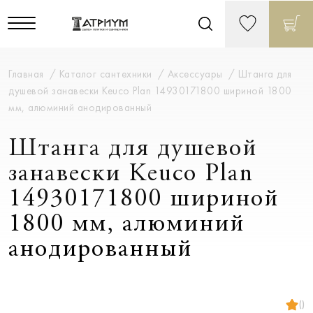
Главная
Каталог сантехники
Аксессуары
Штанга для
душевой занавески Keuco Plan 14930171800 шириной 1800
мм, алюминий анодированный
Штанга для душевой
занавески Keuco Plan
14930171800 шириной
1800 мм, алюминий
анодированный
()