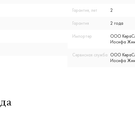
Гарантия, лет
2
Гарантия
2 года
Импортер
ООО КераСмар
Иосифа Жино
Сервисная служба
ООО КераСмар
Иосифа Жино
да