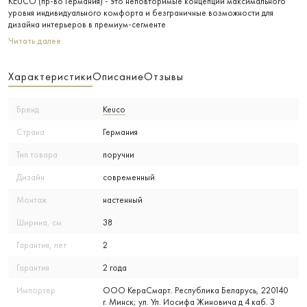
KEUCO (пр-во Германия) - это неповторимые концепции максимального
уровня индивидуального комфорта и безграничные возможности для
дизайна интерьеров в премиум-сегменте
Читать далее
Характеристики
Описание
Отзывы
Бренд
Keuco
Страна
Германия
Тип товара
поручни
Дизайн
современный
Монтаж
настенный
Ширина, см
38
Гарантия, лет
2
Гарантия
2 года
Импортер
ООО КераСмарт. Республика Беларусь, 220140
г. Минск; ул. Ул. Иосифа Жиновича д 4 каб. 3