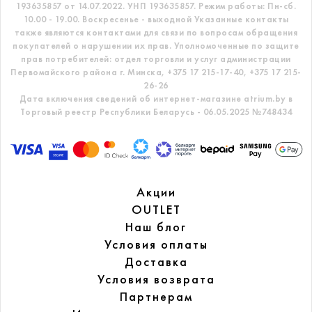
193635857 от 14.07.2022. УНП 193635857.
Режим работы: Пн-сб.
10.00 - 19.00. Воскресенье - выходной
Указанные контакты
также являются контактами для связи по вопросам обращения
покупателей о нарушении их прав.
Уполномоченные по защите
прав потребителей: отдел торговли и услуг администрации
Первомайского района г. Минска,
+375 17 215-17-40, +375 17 215-
26-26
Дата включения сведений об интернет-магазине atrium.by в
Торговый реестр Республики Беларусь - 06.05.2025 №748434
Акции
OUTLET
Наш блог
Условия оплаты
Доставка
Условия возврата
Партнерам