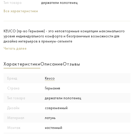
Тип товара
держатели полотенец
Все характеристики
KEUCO (пр-во Германия) - это неповторимые концепции максимального
уровня индивидуального комфорта и безграничные возможности для
дизайна интерьеров в премиум-сегменте
Читать далее
Характеристики
Описание
Отзывы
Бренд
Keuco
Страна
Германия
Тип товара
держатели полотенец
Дизайн
современный
Материал
латунь
Монтаж
настенный