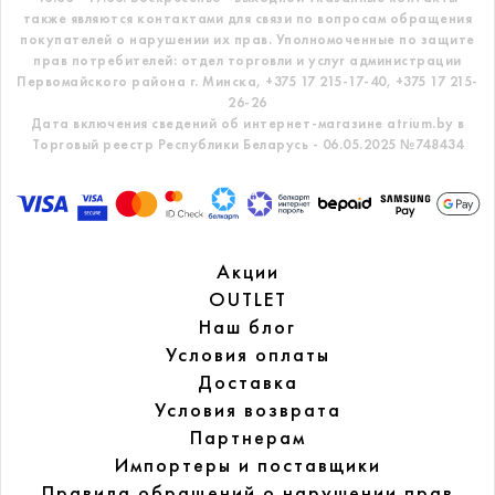
также являются контактами для связи по вопросам обращения
покупателей о нарушении их прав.
Уполномоченные по защите
прав потребителей: отдел торговли и услуг администрации
Первомайского района г. Минска,
+375 17 215-17-40, +375 17 215-
26-26
Дата включения сведений об интернет-магазине atrium.by в
Торговый реестр Республики Беларусь - 06.05.2025 №748434
Акции
OUTLET
Наш блог
Условия оплаты
Доставка
Условия возврата
Партнерам
Импортеры и поставщики
Правила обращений
о нарушении прав