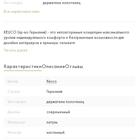
Тип товара
держатели полотенец
Все характеристики
KEUCO (пр-во Германия) - это неповторимые концепции максимального
уровня индивидуального комфорта и безграничные возможности для
дизайна интерьеров в премиум-сегменте
Читать далее
Характеристики
Описание
Отзывы
Бренд
Keuco
Страна
Германия
Тип товара
держатели полотенец
Дизайн
современный
Материал
латунь
Монтаж
настенный