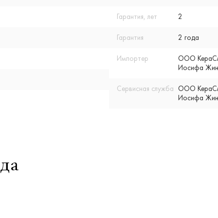
Гарантия, лет
2
Гарантия
2 года
Импортер
ООО КераСмар
Иосифа Жино
Сервисная служба
ООО КераСмар
Иосифа Жино
да