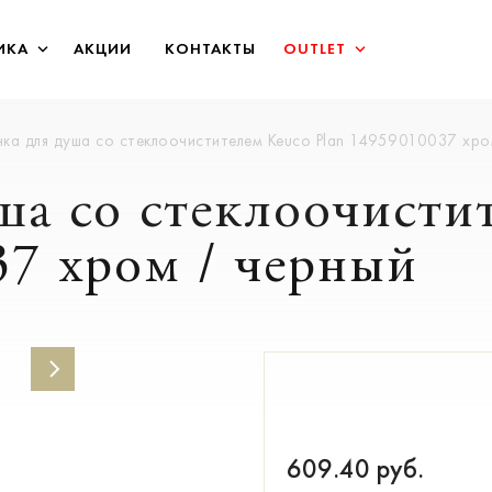
ИКА
АКЦИИ
КОНТАКТЫ
OUTLET
ка для душа cо стеклоочистителем Keuco Plan 14959010037 хро
ша cо стеклоочисти
37 хром / черный
609.40
руб.