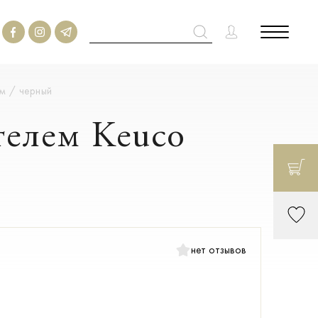
м / черный
телем Keuco
нет отзывов