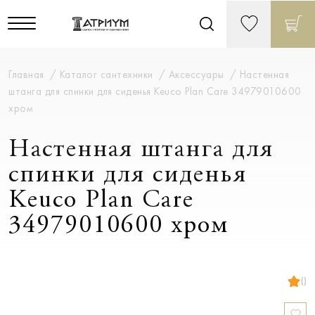
Главная
Каталог сантехники
Аксессуары
Настенная
штанга для спинки для сиденья Keuco Plan Care 34979010600
хром
Настенная штанга для
спинки для сиденья
Keuco Plan Care
34979010600 хром
()