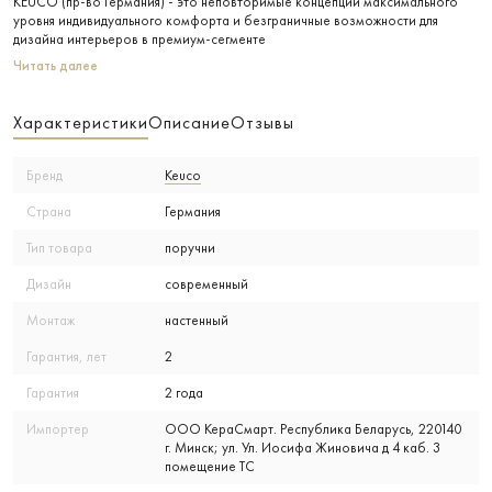
KEUCO (пр-во Германия) - это неповторимые концепции максимального
уровня индивидуального комфорта и безграничные возможности для
дизайна интерьеров в премиум-сегменте
Читать далее
Характеристики
Описание
Отзывы
Бренд
Keuco
Страна
Германия
Тип товара
поручни
Дизайн
современный
Монтаж
настенный
Гарантия, лет
2
Гарантия
2 года
Импортер
ООО КераСмарт. Республика Беларусь, 220140
г. Минск; ул. Ул. Иосифа Жиновича д 4 каб. 3
помещение ТС