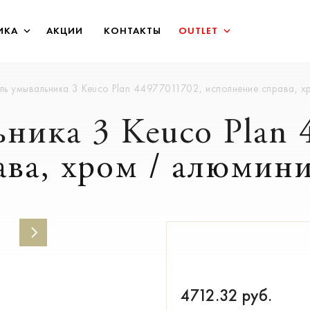
ИКА
АКЦИИ
КОНТАКТЫ
OUTLET
ь умывальника 3 Keuco Plan 44977011702, исполнение справа, хр
ника 3 Keuco Plan 
ва, хром / алюмини
4712.32
руб.