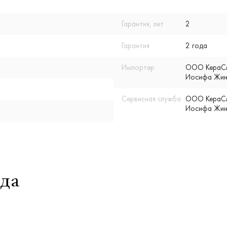
Гарантия, лет
2
Гарантия
2 года
Импортер
ООО КераСмар
Иосифа Жино
Сервисная служба
ООО КераСмар
Иосифа Жино
да