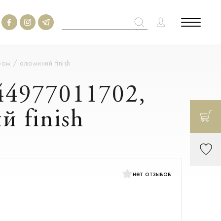
ом / алюминий finish
44977011702,
й finish
нет отзывов