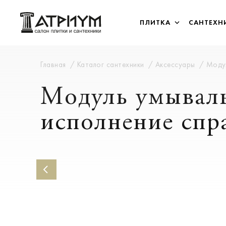
ПЛИТКА
САНТЕХН
Главная
Каталог сантехники
Аксессуары
Модул
Модуль умываль
исполнение спра