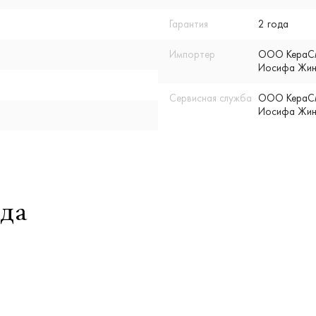
Гарантия
2 года
Импортер
ООО КераСмар
Иосифа Жино
Сервисная служба
ООО КераСмар
Иосифа Жино
да