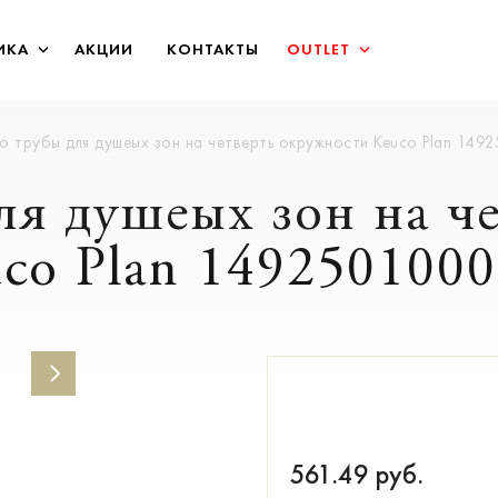
ИКА
АКЦИИ
КОНТАКТЫ
OUTLET
о трубы для душеых зон на четверть окружности Keuco Plan 14
ля душеых зон на ч
co Plan 1492501000
561.49
руб.