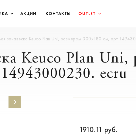
ИКА
АКЦИИ
КОНТАКТЫ
OUTLET
ая занавеска Keuco Plan Uni, размером 300х180 см, арт.149430
ка Keuco Plan Uni,
.14943000230. ecru
1910.11
руб.