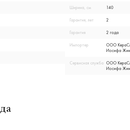
Ширина, см
140
Гарантия, лет
2
Гарантия
2 года
Импортер
ООО КераСмар
Иосифа Жино
Сервисная служба
ООО КераСмар
Иосифа Жино
да