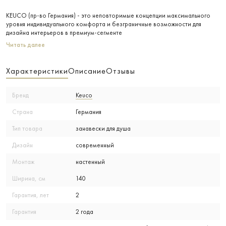
KEUCO (пр-во Германия) - это неповторимые концепции максимального
уровня индивидуального комфорта и безграничные возможности для
дизайна интерьеров в премиум-сегменте
Читать далее
Характеристики
Описание
Отзывы
Бренд
Keuco
Страна
Германия
Тип товара
занавески для душа
Дизайн
современный
Монтаж
настенный
Ширина, см
140
Гарантия, лет
2
Гарантия
2 года