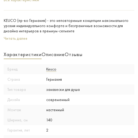
Все характеристики
KEUCO (пр-во Германия) - это неповторимые концепции максимального
уровня индивидуального комфорта и безграничные возможности для
дизайна интерьеров в премиум-сегменте
Читать далее
Характеристики
Описание
Отзывы
Бренд
Keuco
Страна
Германия
Тип товара
занавески для душа
Дизайн
современный
Монтаж
настенный
Ширина, см
140
Гарантия, лет
2