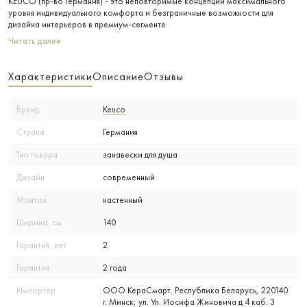
KEUCO (пр-во Германия) - это неповторимые концепции максимального
уровня индивидуального комфорта и безграничные возможности для
дизайна интерьеров в премиум-сегменте
Читать далее
Характеристики
Описание
Отзывы
Бренд
Keuco
Страна
Германия
Тип товара
занавески для душа
Дизайн
современный
Монтаж
настенный
Ширина, см
140
Гарантия, лет
2
Гарантия
2 года
Импортер
ООО КераСмарт. Республика Беларусь, 220140
г. Минск; ул. Ул. Иосифа Жиновича д 4 каб. 3