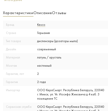
Читать далее
Характеристики
Описание
Отзывы
Бренд
Keuco
Страна
Германия
Тип товара
диспенсеры (дозаторы мыла)
Дизайн
современный
Материал
латунь / хрусталь
Монтаж
настенный
Гарантия, лет
2
Гарантия
2 года
Импортер
ООО КераСмарт. Республика Беларусь, 220140
г. Минск; ул. Ул. Иосифа Жиновича д 4 каб. 3
помещение ТС
Сервисная служба
ООО КераСмарт. Республика Беларусь, 220140
г. Минск; ул. Ул. Иосифа Жиновича д 4 каб. 3