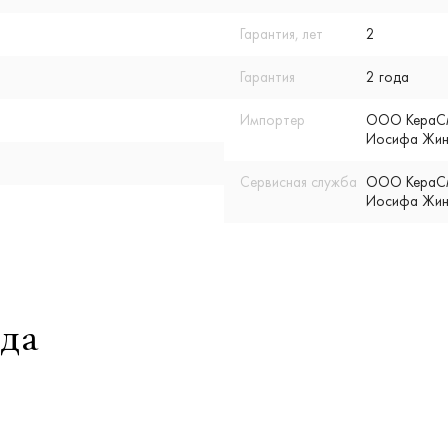
Гарантия, лет
2
Гарантия
2 года
Импортер
ООО КераСмар
Иосифа Жино
Сервисная служба
ООО КераСмар
Иосифа Жино
да