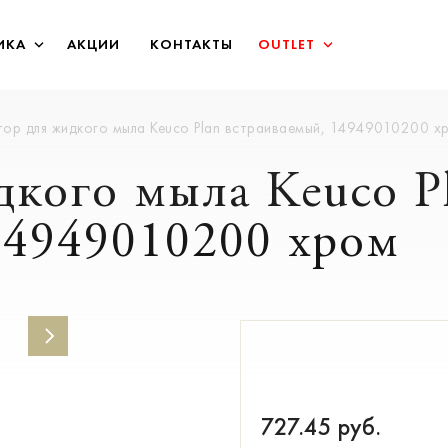
ИКА
АКЦИИ
КОНТАКТЫ
OUTLET
ор для жидкого мыла Keuco Plan встраиваемый, 14949010200 х
дкого мыла Keuco P
14949010200 хром
727.45
руб.