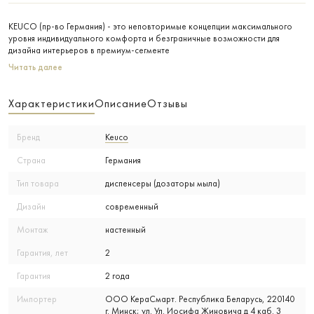
KEUCO (пр-во Германия) - это неповторимые концепции максимального
уровня индивидуального комфорта и безграничные возможности для
дизайна интерьеров в премиум-сегменте
Читать далее
Характеристики
Описание
Отзывы
Бренд
Keuco
Страна
Германия
Тип товара
диспенсеры (дозаторы мыла)
Дизайн
современный
Монтаж
настенный
Гарантия, лет
2
Гарантия
2 года
Импортер
ООО КераСмарт. Республика Беларусь, 220140
г. Минск; ул. Ул. Иосифа Жиновича д 4 каб. 3