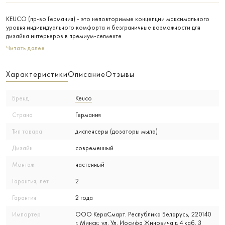
KEUCO (пр-во Германия) - это неповторимые концепции максимального
уровня индивидуального комфорта и безграничные возможности для
дизайна интерьеров в премиум-сегменте
Читать далее
Характеристики
Описание
Отзывы
Бренд
Keuco
Страна
Германия
Тип товара
диспенсеры (дозаторы мыла)
Дизайн
современный
Монтаж
настенный
Гарантия, лет
2
Гарантия
2 года
Импортер
ООО КераСмарт. Республика Беларусь, 220140
г. Минск; ул. Ул. Иосифа Жиновича д 4 каб. 3