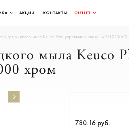
ИКА
АКЦИИ
КОНТАКТЫ
OUTLET
ор для жидкого мыла Keuco Plan управление снизу 14951010000
дкого мыла Keuco P
000 хром
780.16
руб.