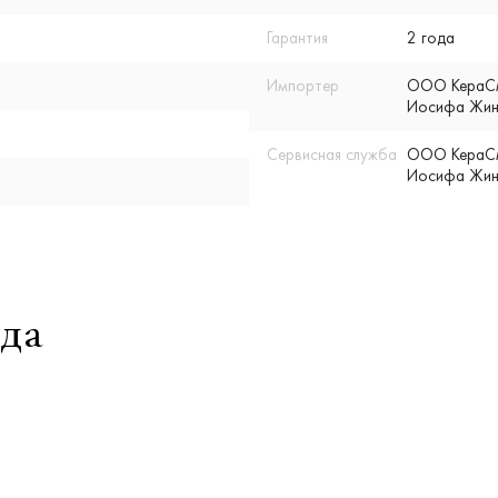
Гарантия
2 года
Импортер
ООО КераСмар
Иосифа Жино
Сервисная служба
ООО КераСмар
Иосифа Жино
да