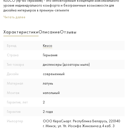
KEUCO (пр-во Германия) - это неповторимые концепции максимального
уровня индивидуального комфорта и безграничные возможности для
дизайна интерьеров в премиум-сегменте
Читать далее
Характеристики
Описание
Отзывы
Бренд
Keuco
Страна
Германия
Тип товара
диспенсеры (дозаторы мыла)
Дизайн
современный
Материал
латунь
Монтаж
напольный
Гарантия, лет
2
Гарантия
2 года
Импортер
ООО КераСмарт. Республика Беларусь, 220140
г. Минск; ул. Ул. Иосифа Жиновича д 4 каб. 3