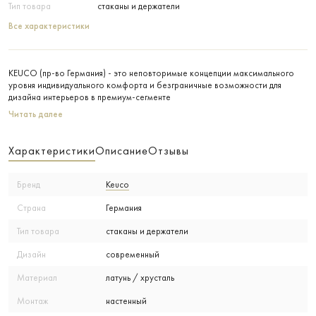
Тип товара
стаканы и держатели
Все характеристики
KEUCO (пр-во Германия) - это неповторимые концепции максимального
уровня индивидуального комфорта и безграничные возможности для
дизайна интерьеров в премиум-сегменте
Читать далее
Характеристики
Описание
Отзывы
Бренд
Keuco
Страна
Германия
Тип товара
стаканы и держатели
Дизайн
современный
Материал
латунь / хрусталь
Монтаж
настенный