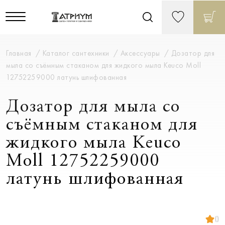
Главная
Каталог сантехники
Аксессуары
Дозатор для
мыла со съёмным стаканом для жидкого мыла Keuco Moll
12752259000 латунь шлифованная
Дозатор для мыла со
съёмным стаканом для
жидкого мыла Keuco
Moll 12752259000
латунь шлифованная
()