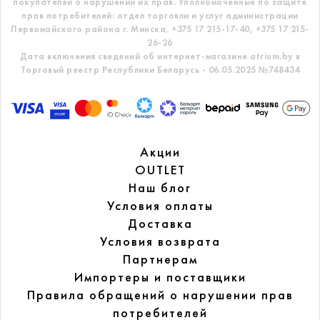
покупателей о нарушении их прав.
Уполномоченные по защите
прав потребителей: отдел торговли и услуг администрации
Первомайского района г. Минска,
+375 17 215-17-40, +375 17 215-
26-26
Дата включения сведений об интернет-магазине atrium.by в
Торговый реестр Республики Беларусь - 06.05.2025 №748434
Акции
OUTLET
Наш блог
Условия оплаты
Доставка
Условия возврата
Партнерам
Импортеры и поставщики
Правила обращений
о нарушении прав
потребителей