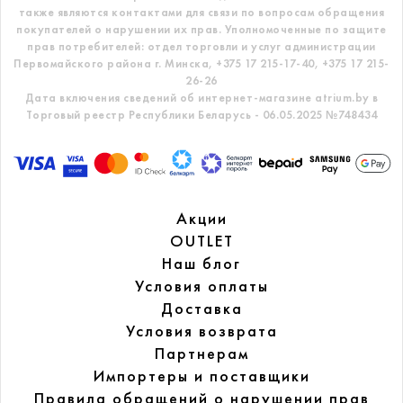
также являются контактами для связи по вопросам обращения
покупателей о нарушении их прав.
Уполномоченные по защите
прав потребителей: отдел торговли и услуг администрации
Первомайского района г. Минска,
+375 17 215-17-40, +375 17 215-
26-26
Дата включения сведений об интернет-магазине atrium.by в
Торговый реестр Республики Беларусь - 06.05.2025 №748434
Акции
OUTLET
Наш блог
Условия оплаты
Доставка
Условия возврата
Партнерам
Импортеры и поставщики
Правила обращений
о нарушении прав