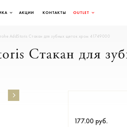
ИКА
АКЦИИ
КОНТАКТЫ
OUTLET
rohe AddStoris Стакан для зубных щеток хром 41749000
toris Стакан для зу
177.00
руб.