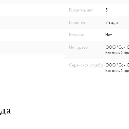
Гарантия, лет
5
Гарантия
2 года
Новинка
Нет
Импортер
ООО "Сан Су
Бетонный пр
Сервисная служба
ООО "Сан Су
Бетонный пр
да