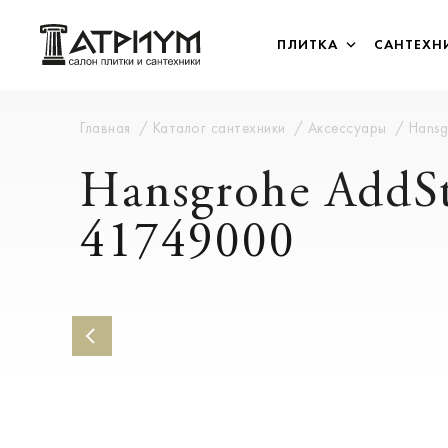
ПЛИТКА
САНТЕХН
Главная
Каталог сантехники
Аксессуары
Hansg
Hansgrohe AddS
41749000