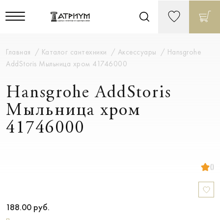
Главная
Каталог сантехники
Аксессуары
Hansgrohe
AddStoris Мыльница хром 41746000
Hansgrohe AddStoris
Мыльница хром
41746000
()
188.00
руб.